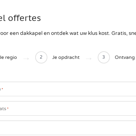
l offertes
oor een dakkapel en ontdek wat uw klus kost. Gratis, sn
Je regio
Je opdracht
Ontvang 
2
3
e
*
ats
*