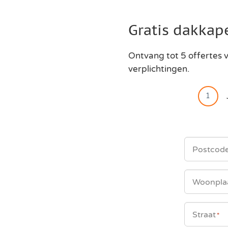
Skip
to
Gratis dakkape
content
Ontvang tot 5 offertes v
verplichtingen.
1
Postcod
Woonpla
Straat
*